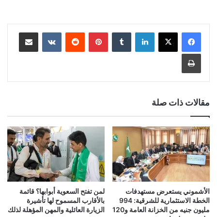
لينكدإن
‏Tumblr
بينتيريست
‏Reddit
‏VKontakte
مشاركة عبر البريد
طباعة
مقالات ذات صلة
الأشموني يستعرض مستهدفات
لمن تفتح السعوية أبوابها؟ قائمة
الخطة الاستثمارية للشرقية: 994
بالأقارب المسموح لها تأشيرة
مليون جنيه من الخزانة العامة و120
الزيارة العائلية والمهن المؤهلة لذلك