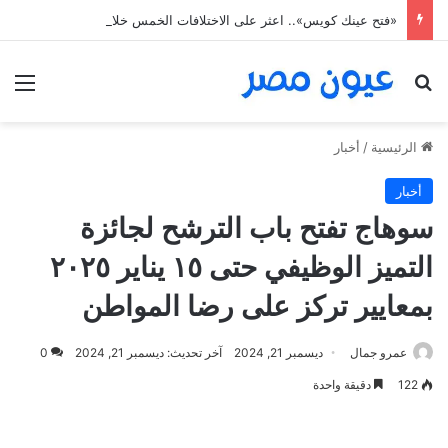
«فتح عينك كويس».. اعثر على الاختلافات الخمس خلال 11 ثانية فقط
بحث عن
الق
الرئيسية
/
أخبار
أخبار
سوهاج تفتح باب الترشح لجائزة
التميز الوظيفي حتى ١٥ يناير ٢٠٢٥
بمعايير تركز على رضا المواطن
عمرو جمال
ديسمبر 21, 2024
آخر تحديث: ديسمبر 21, 2024
0
122
دقيقة واحدة