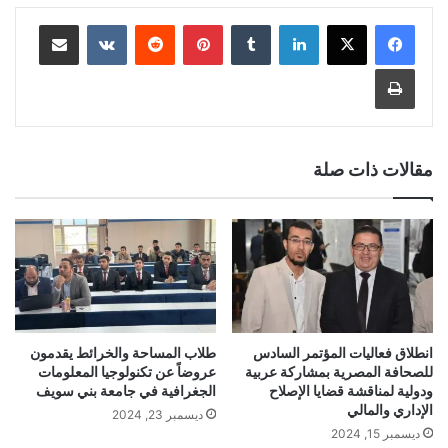
لينكدإن
‏Tumblr
بينتيريست
‏Reddit
‏VKontakte
مشاركة عبر البريد
طباعة
مقالات ذات صلة
انطلاق فعاليات المؤتمر السادس
طلاب المساحة والخرائط يقدمون
للصحافة المصرية بمشاركة عربية
عروضاً عن تكنولوجيا المعلومات
ودولية لمناقشة قضايا الإصلاح
الجغرافية في جامعة بني سويف
الإداري والمالي
ديسمبر 23, 2024
ديسمبر 15, 2024