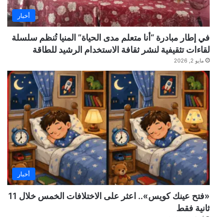
أخبار
في إطار مبادرة “أنا متعلم مدى الحياة” المنيا تُنظم سلسلة
لقاءات تثقيفية لنشر ثقافة الاستخدام الرشيد للطاقة
مايو 2, 2026
أخبار
«فتح عينك كويس».. اعثر على الاختلافات الخمس خلال 11
ثانية فقط