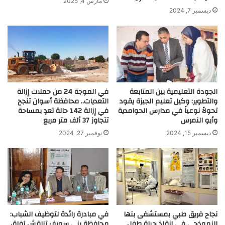
مارس 4, 2025
ديسمبر 7, 2024
الجودة التعليمية بين المتابعة
في الموجة 24 من حملات إزالة
والتطوير: وكيل تعليم الجيزة يقود
التعديات.. محافظة أسوان تنجح
تحولاً نوعياً في مدارس الحوامدية
في إزالة 142 حالة تعدٍ بمساحة
وأبو النمرس
تتجاوز 37 ألف متر مربع
ديسمبر 15, 2024
نوفمبر 27, 2024
نجاح فريق طبي بمستشفى بنها
في مبادرة رائدة لتوظيف الشباب:
النموذجي في إنقاذ حياة طفل
محافظة بني سويف تناقش آفاق