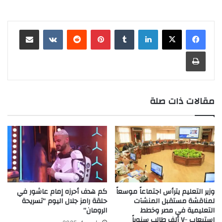
لينكدإن
‏Tumblr
بينتيريست
‏Reddit
‏VKontakte
مشاركة عبر البريد
طباعة
مقالات ذات صلة
وزير التعليم يترأس اجتماعاً موسعاً
كم هدف أحرزه إمام عاشور في
لمناقشة مستقبل المنشآت
حلقة رامز جلال اليوم “تسريحة
التعليمية في مصر وخطط
الرومان”
استيعاب ٧٠٠ ألف طالب سنوياً