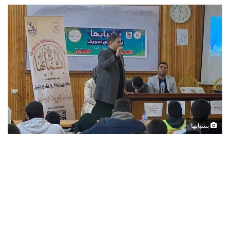
بشبابها