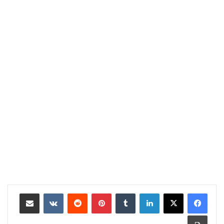
لينكدإن
‏Tumblr
بينتيريست
‏Reddit
‏VKontakte
مشاركة عبر البريد
طباعة